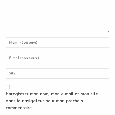
Enter
your
name
Enter
or
your
username
email
to
Saisir
address
comment
l’URL
to
de
comment
votre
site
Enregistrer mon nom, mon e-mail et mon site
(facultatif)
dans le navigateur pour mon prochain
commentaire.