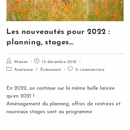
Les nouveautés pour 2022 :
planning, stages…
Auteur/autrice
Publication
Manon
15 décembre 2021
de
publiée :
Post
Commentaires
Anatomie
/
Événement
0 commentaire
la
category:
de
publication :
la
publication :
En 2022, on continue sur la même belle lancée
qu’en 2021 !
Aménagement du planning, offres de rentrées et
nouveaux stages sont au programme.