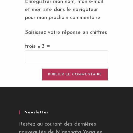
Enregistrer mon nom, mon e-mail
(facultatif)
et mon site dans le navigateur
pour mon prochain commentaire.
Saisissez votre réponse en chiffres
trois × 3 =
Newsletter
Restez au courant des dernières
nouveautés de M’anahata Yoga en