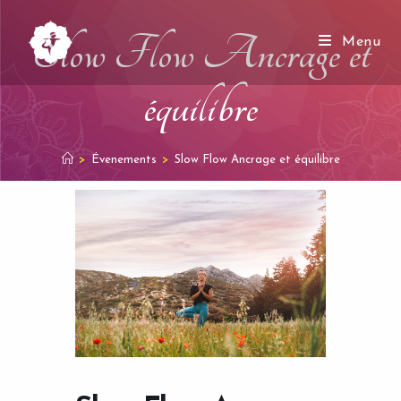
Skip
to
Slow Flow Ancrage et
Menu
content
équilibre
>
Évenements
>
Slow Flow Ancrage et équilibre