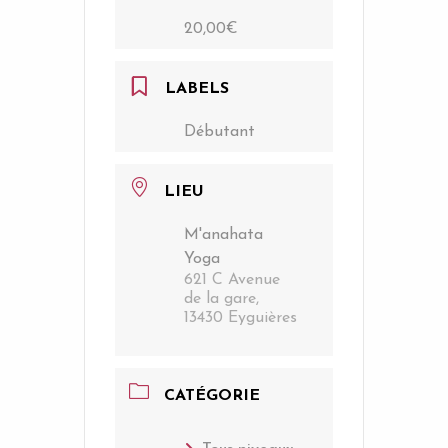
20,00€
LABELS
Débutant
LIEU
M'anahata
Yoga
621 C Avenue
de la gare,
13430 Eyguières
CATÉGORIE