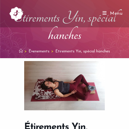
Skip
to
Étirements Yin, spécial
Menu
content
hanches
>
Évenements
>
Étirements Yin, spécial hanches
Étirements Yin,