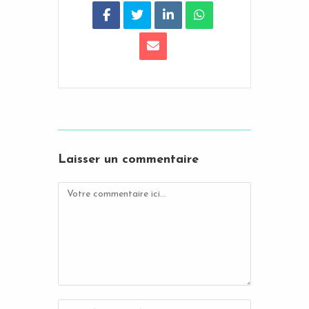
Laisser un commentaire
Comment
Enter