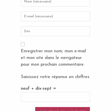
your
name
Enter
or
your
username
email
to
Saisir
address
comment
l’URL
to
de
comment
votre
site
Enregistrer mon nom, mon e-mail
(facultatif)
et mon site dans le navigateur
pour mon prochain commentaire.
Saisissez votre réponse en chiffres
neuf + dix-sept =