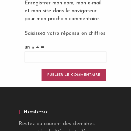
site
Enregistrer mon nom, mon e-mail
(facultatif)
et mon site dans le navigateur
pour mon prochain commentaire.
Saisissez votre réponse en chiffres
un × 4 =
Newsletter
Restez au courant des dernières