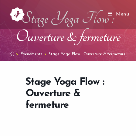
Skip
to
Stage Yoga Flow :
Menu
content
Ouverture & fermeture
>
Évenements
>
Stage Yoga Flow : Ouverture & fermeture
Stage Yoga Flow :
Ouverture &
fermeture