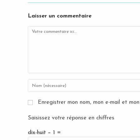
Laisser un commentaire
Comment
Enter
your
name
Enregistrer mon nom, mon e-mail et mon 
or
username
to
Saisissez votre réponse en chiffres
comment
dix-huit − 1 =