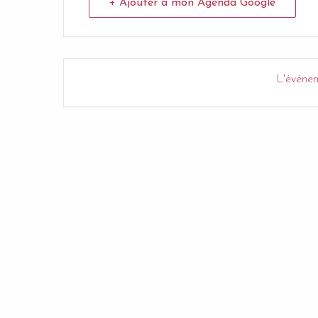
+ Ajouter à mon Agenda Google
L'événem