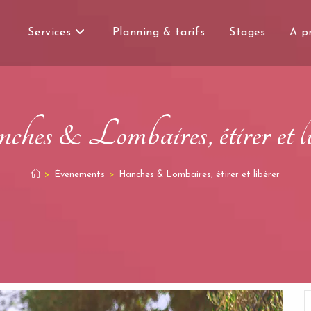
Services
Planning & tarifs
Stages
A p
hes & Lombaires, étirer et li
>
Évenements
>
Hanches & Lombaires, étirer et libérer