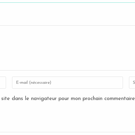
Enter
Sai
your
l’
email
de
site dans le navigateur pour mon prochain commentaire
address
vot
to
sit
comment
(fa