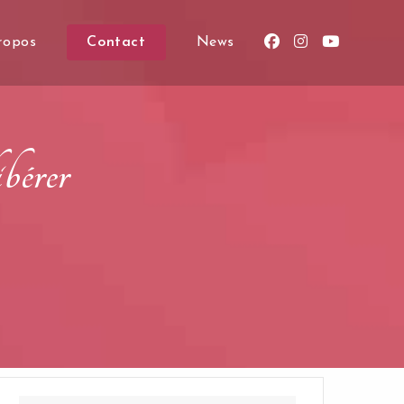
ropos
Contact
News
bérer