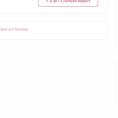
+ iCal / Outlook export
ent est terminé.